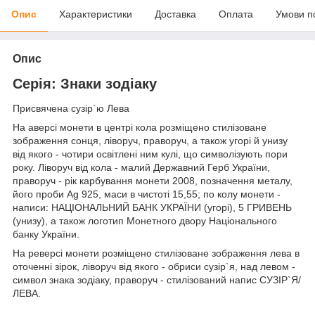
Опис
Характеристики
Доставка
Оплата
Умови п
Опис
Серія: Знаки зодіаку
Присвячена сузір`ю Лева
На аверсі монети в центрі кола розміщено стилізоване
зображення сонця, ліворуч, праворуч, а також угорі й унизу
від якого - чотири освітлені ним кулі, що символізують пори
року. Ліворуч від кола - малий Державний Герб України,
праворуч - рік карбування монети 2008, позначення металу,
його проби Ag 925, маси в чистоті 15,55; по колу монети -
написи: НАЦІОНАЛЬНИЙ БАНК УКРАЇНИ (угорі), 5 ГРИВЕНЬ
(унизу), а також логотип Монетного двору Національного
банку України.
На реверсі монети розміщено стилізоване зображення лева в
оточенні зірок, ліворуч від якого - обриси сузір`я, над левом -
символ знака зодіаку, праворуч - стилізований напис СУЗІР`Я/
ЛЕВА.