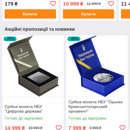
179
10 999
11 
₴
₴
11 999 ₴
Купити
Купити
Акційні пропозиції та новинки
–25%
–20%
Срібна монета НБУ "Орьнек.
Срібна монета НБУ
Кримськотатарський
"Цифрова держава"
орнамент"
Готово до відправки
Готово до відправки
14 999
7 999
₴
₴
19 999 ₴
9 999 ₴