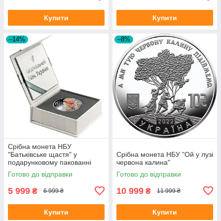
Купити
Купити
–14%
–8%
Срібна монета НБУ
"Батьківське щастя" у
Срібна монета НБУ "Ой у лузі
подарунковому пакованні
червона калина"
Готово до відправки
Готово до відправки
5 999
10 999
₴
₴
6 999 ₴
11 999 ₴
Купити
Купити