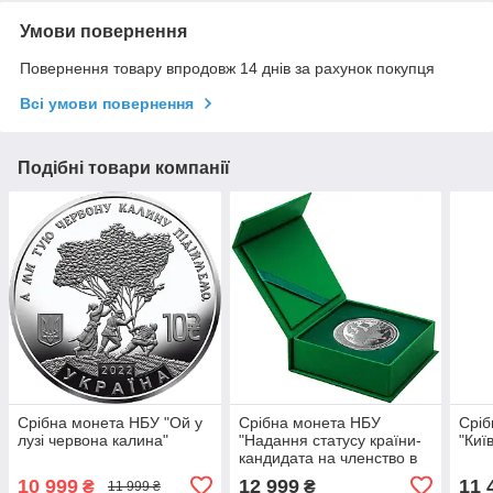
Умови повернення
Повернення товару впродовж 14 днів за рахунок покупця
Всі умови повернення
Подібні товари компанії
Срібна монета НБУ "Ой у
Срібна монета НБУ
Сріб
лузі червона калина"
"Надання статусу країни-
"Киї
кандидата на членство в
ЄС"
10 999
12 999
11 
₴
₴
11 999 ₴