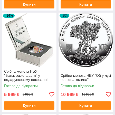
Купити
Купити
–14%
–8%
Срібна монета НБУ
"Батьківське щастя" у
Срібна монета НБУ "Ой у лузі
подарунковому пакованні
червона калина"
Готово до відправки
Готово до відправки
5 999
10 999
₴
₴
6 999 ₴
11 999 ₴
Купити
Купити