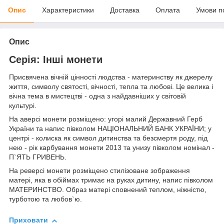
Опис
Характеристики
Доставка
Оплата
Умови п
Опис
Серія: Інші монети
Присвячена вічній цінності людства - материнству як джерелу
життя, символу святості, вічності, тепла та любові. Це велика і
вічна тема в мистецтві - одна з найдавніших у світовій
культурі.
На аверсі монети розміщено: угорі малий Державний Герб
України та напис півколом НАЦІОНАЛЬНИЙ БАНК УКРАЇНИ; у
центрі - колиска як символ дитинства та безсмертя роду, під
нею - рік карбування монети 2013 та унизу півколом номінал -
П`ЯТЬ ГРИВЕНЬ.
На реверсі монети розміщено стилізоване зображення
матері, яка в обіймах тримає на руках дитину, напис півколом
МАТЕРИНСТВО. Образ матері сповнений теплом, ніжністю,
турботою та любов`ю.
Приховати