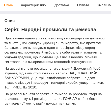
Опис
Характеристики
Доставка
Оплата
Умови п
Опис
Серія: Народні промисли та ремесла
Присвячена одному з важливих видів господарської діяльності
та мистецької культури українців - гончарству, яке протягом
багатьох століть посідало одне з провідних місць серед
селянських промислів й увібрало в себе технічні навички та
художні традиції, що існували ще з часів неоліту. Монету
виготовлено з використанням технології патинування.
На аверсі монети розміщено: угорі малий Державний Герб
України, під яким стилізований напис - НАЦІОНАЛЬНИЙ/
БАНК/УКРАЇНИ, у центрі - стилізоване зображення двох
пташок, ліворуч і праворуч - гончарні вироби, унизу - написи:
10/ ГРИВЕНЬ/ 2010.
На реверсі монети зображено гончара за роботою. Угорі на
стилізованому тлі розміщено напис ГОНЧАР, з обох боків
центральної композиції - декоративні квітки.