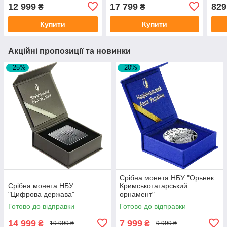
ЄС"
12 999
17 799
829
₴
₴
Купити
Купити
Акційні пропозиції та новинки
–25%
–20%
Срібна монета НБУ "Орьнек.
Срібна монета НБУ
Кримськотатарський
"Цифрова держава"
орнамент"
Готово до відправки
Готово до відправки
14 999
7 999
₴
₴
19 999 ₴
9 999 ₴