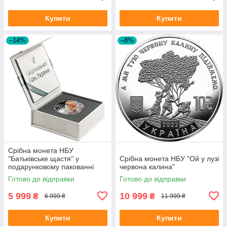
Купити
Купити
–14%
–8%
Срібна монета НБУ
"Батьківське щастя" у
Срібна монета НБУ "Ой у лузі
подарунковому пакованні
червона калина"
Готово до відправки
Готово до відправки
5 999
10 999
₴
₴
6 999 ₴
11 999 ₴
Купити
Купити