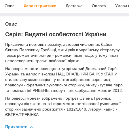
Опис
Характеристики
Доставка
Оплата
Умови 
Опис
Серія: Видатні особистості України
Присвячена поетові, прозаїку, авторові численних байок -
Євгену Павловичу Гребінці, який увів в українську літературу
також романтичні жанри - романси, пісні тощо, у тому числі
неперевершені зразки любовної лірики.
На аверсі монети розміщено: угорі малий Державний Герб
України та напис півколом НАЦІОНАЛЬНИЙ БАНК УКРАЇНИ,
стилізовану композицію - у центрі зображено вершника,
праворуч - фрагмент рукописної сторінки, унизу - гусяче перо
та номінал 5/ГРИВЕНЬ, ліворуч - рік карбування монети 2012.
На реверсі монети зображено портрет Євгена Гребінки,
праворуч від якого на тлі фрагмента стилізованої рукописної
сторінки зазначено роки життя - 1812/1848, ліворуч напис -
ЄВГЕН/ГРЕБІНКА.
Приховати