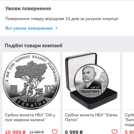
Умови повернення
Повернення товару впродовж 14 днів за рахунок покупця
Всі умови повернення
Подібні товари компанії
Срібна монета НБУ "Ой у
Срібна монета НБУ "Євген
Сріб
лузі червона калина"
Патон"
"Бат
пода
10 999
6 999
5 9
₴
₴
11 999 ₴