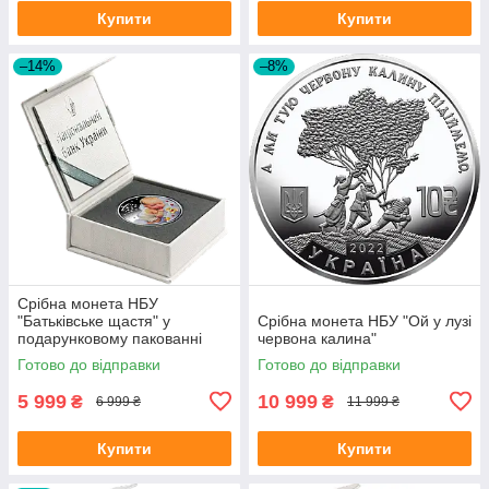
Купити
Купити
–14%
–8%
Срібна монета НБУ
"Батьківське щастя" у
Срібна монета НБУ "Ой у лузі
подарунковому пакованні
червона калина"
Готово до відправки
Готово до відправки
5 999
10 999
₴
₴
6 999 ₴
11 999 ₴
Купити
Купити