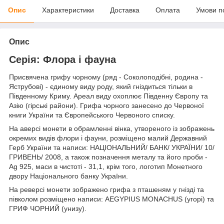
Опис
Характеристики
Доставка
Оплата
Умови п
Опис
Серія: Флора і фауна
Присвячена грифу чорному (ряд - Соколоподібні, родина -
Яструбові) - єдиному виду роду, який гніздиться тільки в
Південному Криму. Ареал виду охоплює Південну Європу та
Азію (гірські райони). Грифа чорного занесено до Червоної
книги України та Європейського Червоного списку.
На аверсі монети в обрамленні вінка, утвореного із зображень
окремих видів флори і фауни, розміщено малий Державний
Герб України та написи: НАЦІОНАЛЬНИЙ/ БАНК/ УКРАЇНИ/ 10/
ГРИВЕНЬ/ 2008, а також позначення металу та його проби -
Ag 925, маси в чистоті - 31,1, крім того, логотип Монетного
двору Національного банку України.
На реверсі монети зображено грифа з пташеням у гнізді та
півколом розміщено написи: AEGYPIUS MONACHUS (угорі) та
ГРИФ ЧОРНИЙ (унизу).