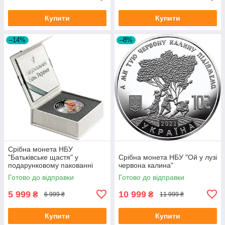
Купити
Купити
–14%
–8%
Срібна монета НБУ
"Батьківське щастя" у
Срібна монета НБУ "Ой у лузі
подарунковому пакованні
червона калина"
Готово до відправки
Готово до відправки
5 999
10 999
₴
₴
6 999 ₴
11 999 ₴
Купити
Купити