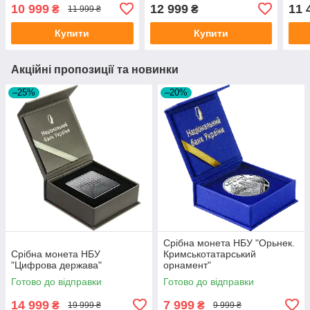
ЄС"
10 999
12 999
11 
₴
₴
11 999 ₴
Купити
Купити
Акційні пропозиції та новинки
–25%
–20%
Срібна монета НБУ "Орьнек.
Срібна монета НБУ
Кримськотатарський
"Цифрова держава"
орнамент"
Готово до відправки
Готово до відправки
14 999
7 999
₴
₴
19 999 ₴
9 999 ₴