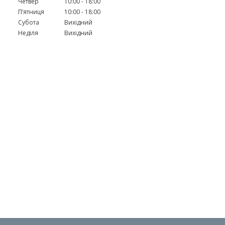
Четвер
10:00
18:00
Пʼятниця
10:00
18:00
Субота
Вихідний
Неділя
Вихідний