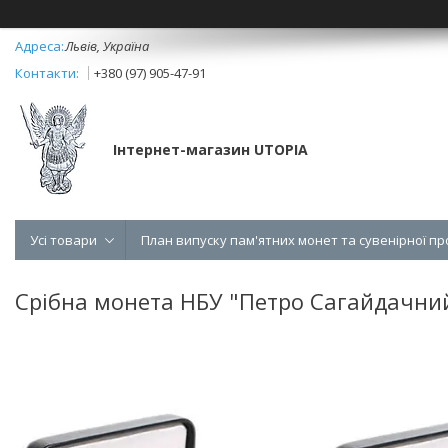
Львів, Україна
+380 (97) 905-47-91
Інтернет-магазин UTOPIA
Усі товари
План випуску пам'ятних монет та сувенірної пр
Срібна монета НБУ "Петро Сагайдачни