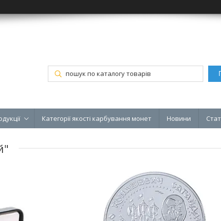
одукції
Категорії якості карбування монет
Новини
Стат
й"