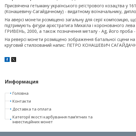
Присвячена гетьману українського реїстрового козацтва у 16
(Конашевичу-Сагайдачному) - видатному воїначальнику, диплом
На аверсі монети розміщено загальну для серiї композицiю, щ
пiдтримують фiгури архiстратига Михаїла i коронованого лева -
ГРИВЕНЬ, 2000, а також позначення металу - Ag, його проба - 92
На реверсі монети розміщено зображення батальної сцени на 
круговий стилiзований напис: ПЕТРО КОНАШЕВИЧ САГАЙДАЧ
Информация
Головна
Контакти
Доставка та оплата
КатегоріЇ якості карбування пам’ятних та
інвестиційних монет