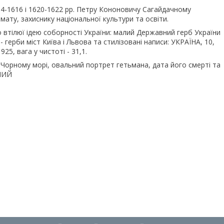
14-1616 i 1620-1622 рр. Петру Кононовичу Сагайдачному
ату, захиснику нацiональної культури та освiти.
о втiлюї iдею соборностi України: малий Державний герб України
 герби мiст Київа i Львова та стилiзованi написи: УКРАЇНА, 10,
5, вага у чистотi - 31,1.
Чорному морi, овальний портрет гетьмана, дата його смертi та
НИЙ