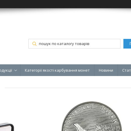
одукції
Категорії якості карбування монет
Новини
Стат