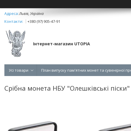
Львів, Україна
+380 (97) 905-47-91
Інтернет-магазин UTOPIA
Усі товари
План випуску пам'ятних монет та сувенірної пр
Срібна монета НБУ "Олешківські піски"