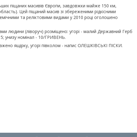
ьших піщаних масивів Європи, завдовжки майже 150 км,
область). Цей піщаний масив зі збереженими рідкісними
емічними та реліктовими видами у 2010 році оголошено
ами людини (ліворуч) розміщено: угорі - малий Державний Герб
15; унизу номінал - 10/ГРИВЕНЬ.
ажено ящірку, угорі півколом - напис ОЛЕШКІВСЬКІ ПІСКИ.