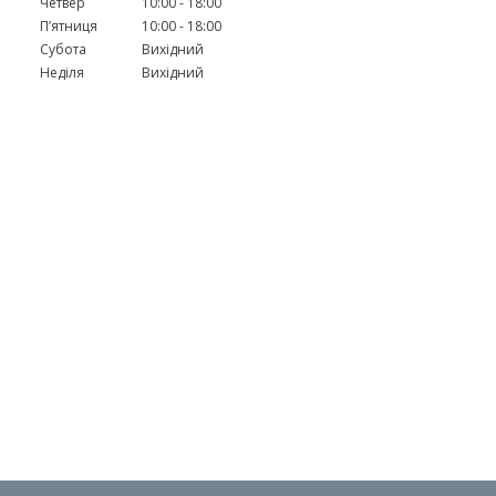
Четвер
10:00
18:00
Пʼятниця
10:00
18:00
Субота
Вихідний
Неділя
Вихідний