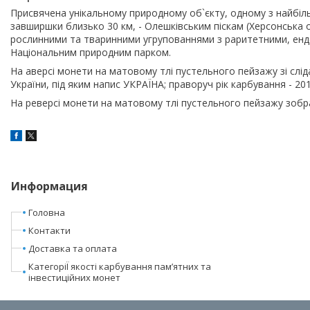
Присвячена унікальному природному об`єкту, одному з найбіл
завширшки близько 30 км, - Олешківським піскам (Херсонська 
рослинними та тваринними угрупованнями з раритетними, енд
Національним природним парком.
На аверсі монети на матовому тлі пустельного пейзажу зі слід
України, під яким напис УКРАЇНА; праворуч рік карбування - 20
На реверсі монети на матовому тлі пустельного пейзажу зобр
Информация
Головна
Контакти
Доставка та оплата
КатегоріЇ якості карбування пам’ятних та
інвестиційних монет