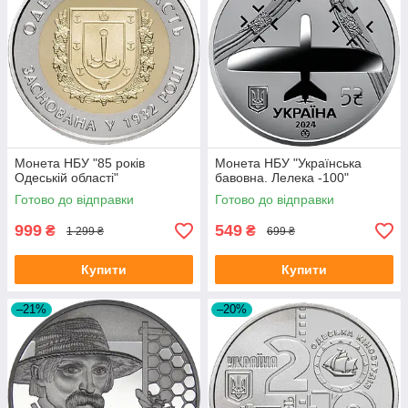
Монета НБУ "85 років
Монета НБУ "Українська
Одеській області"
бавовна. Лелека -100"
Готово до відправки
Готово до відправки
999
549
₴
₴
1 299 ₴
699 ₴
Купити
Купити
–21%
–20%