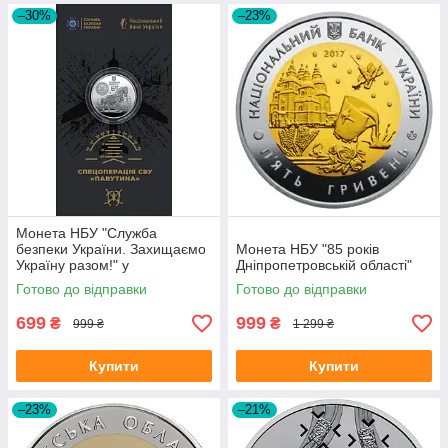
–30%
–23%
Монета НБУ "Служба
безпеки України. Захищаємо
Монета НБУ "85 років
Україну разом!" у
Дніпропетровській області"
сувенірному пакованні
Готово до відправки
Готово до відправки
699
999
₴
₴
999 ₴
1 299 ₴
Купити
Купити
–23%
–21%