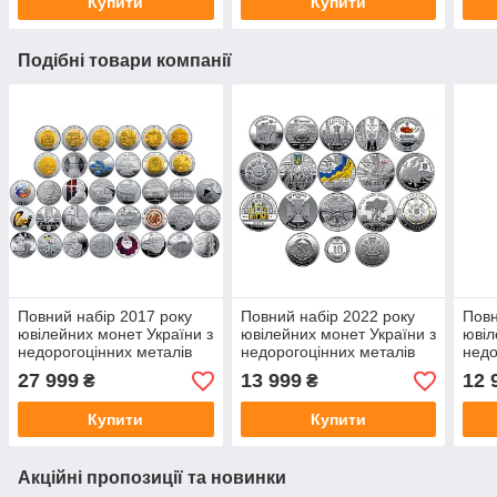
Купити
Купити
Подібні товари компанії
Повний набір 2017 року
Повний набір 2022 року
Повн
ювілейних монет України з
ювілейних монет України з
ювіл
недорогоцінних металів
недорогоцінних металів
недо
27 999
13 999
12 
₴
₴
Купити
Купити
Акційні пропозиції та новинки