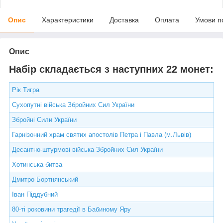
Опис
Характеристики
Доставка
Оплата
Умови п
Опис
Набір складається з наступних 22 монет:
Рік Тигра
Сухопутні війська Збройних Сил України
Збройні Сили України
Гарнізонний храм святих апостолів Петра і Павла (м.Львів)
Десантно-штурмові війська Збройних Сил України
Хотинська битва
Дмитро Бортнянський
Іван Піддубний
80-ті роковини трагедії в Бабиному Яру