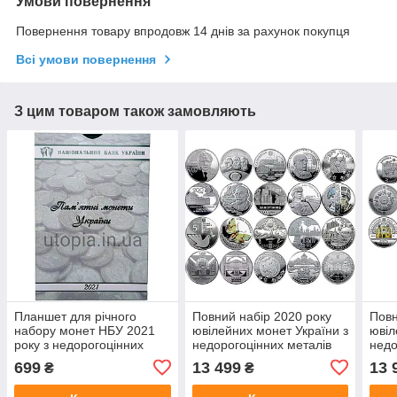
Умови повернення
Повернення товару впродовж 14 днів за рахунок покупця
Всі умови повернення
З цим товаром також замовляють
Планшет для річного
Повний набір 2020 року
Повн
набору монет НБУ 2021
ювілейних монет України з
ювіл
року з недорогоцінних
недорогоцінних металів
недо
металів
699
13 499
13 
₴
₴